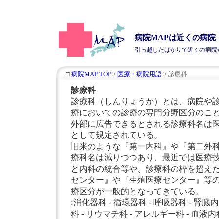
病院MAPは近くの病
引っ越したばかりで近くの
病院
□
病院MAP TOP
>
医療・病院用語
> 診療科
診療科
診療科（しんりょうか）とは、病院や
療においての診療の専門分野区分のこ
外部に広告できるとされる診療科名は
として規定されている。
旧来のような『第一内科』や『第二外
療科名は減りつつあり、最近では医療
と内科の統合等や、診療科の枠を超え
センター』や『生殖医療センター』等
療区分が一般的となってきている。
:消化器科 - 循環器科 - 呼吸器科 - 腎臓内
科 - リウマチ科 - アレルギー科 - 血液内