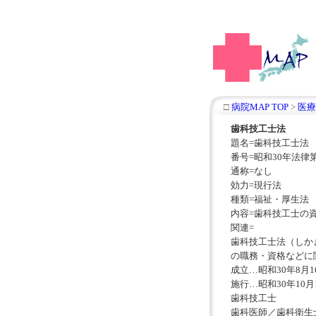
□
病院MAP TOP
>
医療
歯科技工士法
題名=歯科技工士法
番号=昭和30年法律第
通称=なし
効力=現行法
種類=福祉・厚生法
内容=歯科技工士の
関連=
歯科技工士法（しか
の職務・資格などに
成立…昭和30年8月
施行…昭和30年10月
歯科技工士
歯科医師／歯科衛生