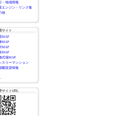
行・地域情報
索エンジン・リンク集
の他
奨サイト
貸MAP
律MAP
所MAP
泉MAP
婚式場MAP
ンスリーマンション
都圏賃貸情報
-
帯サイトURL