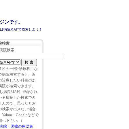
ンジンです。
きは病院MAPで検索しよう！
院検索
病院
検索
住所の一部+診療科目な
で病院検索すると、近
の診療したい科目のあ
病院
が検索できます。
但し病院MAPに登録され
いる
病院
しか検索でき
せんので、思ったとお
の検索が出来ない場合
Yahoo・Googleなどで
調べ下さい。)
病院・医療の用語集