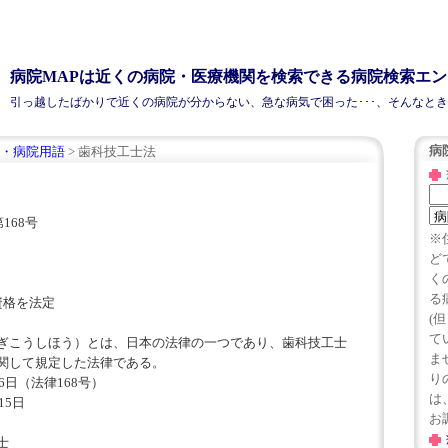
病院MAPは近くの病院・医療機関を検索できる病院検索エ
引っ越したばかりで近くの
病院
が分からない、急な病気で困った･･･、そんなと
病
・病院用語
> 歯科技工士法
168号
※
ど
く
る
資格を法定
(
て
ぎこうしほう）とは、日本の法律の一つであり、歯科技工士
ま
関して規定した法律である。
り
16日（法律168号）
は、
15日
お
士