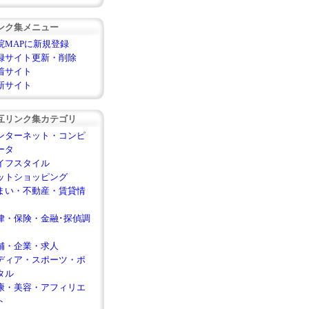
ンク集メニュー
院MAPに新規登録
録サイト更新・削除
着サイト
新サイト
互リンク集カテゴリ
ンターネット・コンピ
ータ
イフスタイル
ットショッピング
まい・不動産・賃貸情
律・保険・金融･探偵調
舗・企業・求人
ディア・スポーツ・ポ
タル
康・美容・アフィリエ
ト