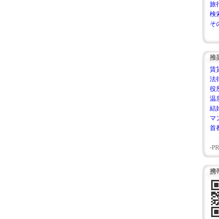
旅
検
そ
推
賃
法
役
温
結
マ
首
-PR
携