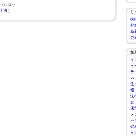
こうしほう
士法
)
リ
病
登
新
更
相
イ
ュ
ラ
ネ
住
報
法
査
店
メ
ー
健
イ