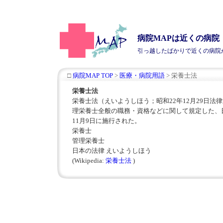
病院MAPは近くの病
引っ越したばかりで近くの
病院
□
病院MAP TOP
>
医療・病院用語
> 栄養士法
栄養士法
栄養士法（えいようしほう；昭和22年12月29日法律
理栄養士全般の職務・資格などに関して規定した、
11月9日に施行された。
栄養士
管理栄養士
日本の法律 えいようしほう
(Wikipedia:
栄養士法
)