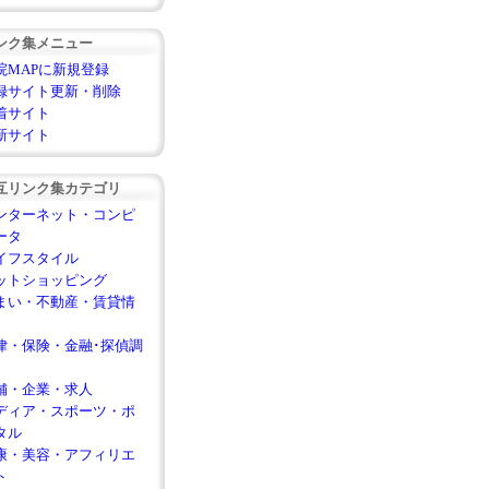
ンク集メニュー
院MAPに新規登録
録サイト更新・削除
着サイト
新サイト
互リンク集カテゴリ
ンターネット・コンピ
ータ
イフスタイル
ットショッピング
まい・不動産・賃貸情
律・保険・金融･探偵調
舗・企業・求人
ディア・スポーツ・ポ
タル
康・美容・アフィリエ
ト