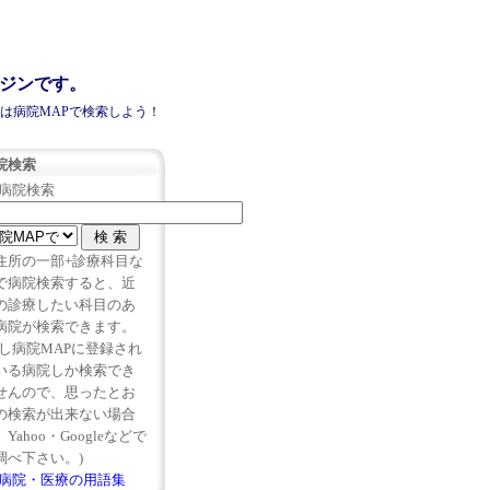
ンジンです。
きは病院MAPで検索しよう！
院検索
病院
検索
住所の一部+診療科目な
で病院検索すると、近
の診療したい科目のあ
病院
が検索できます。
但し病院MAPに登録され
いる
病院
しか検索でき
せんので、思ったとお
の検索が出来ない場合
Yahoo・Googleなどで
調べ下さい。)
病院・医療の用語集