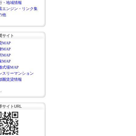
行・地域情報
索エンジン・リンク集
の他
奨サイト
貸MAP
律MAP
所MAP
泉MAP
婚式場MAP
ンスリーマンション
都圏賃貸情報
-
帯サイトURL