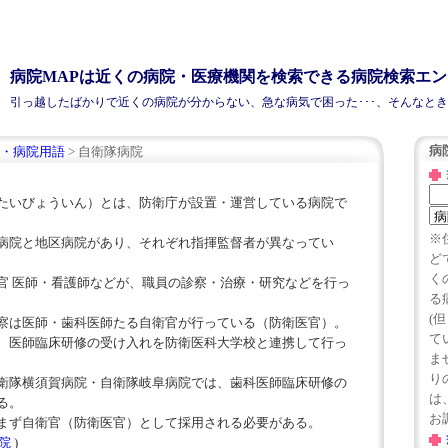
病院MAPは近くの病院・医療機関を検索できる病院検索エ
引っ越したばかりで近くの
病院
が分からない、急な病気で困った･･･、そんなと
病
・病院用語
> 自衛隊病院
たいびょういん）とは、防衛庁が設置・運営している病院で
※
病院と地区病院があり、それぞれ指揮監督者が異なってい
ど
く
官 医師・看護師などが、職員の診察・治療・研究などを行っ
る
(
察は医師・歯科医師たる自衛官が行っている（防衛医官）。
て
、医師臨床研修の受け入れを防衛医科大学校と連携して行っ
ま
り
衛隊横須賀病院・自衛隊岐阜病院では、歯科医師臨床研修の
は、
る。
お
まず自衛官（防衛医官）として採用される必要がある。
病院
)