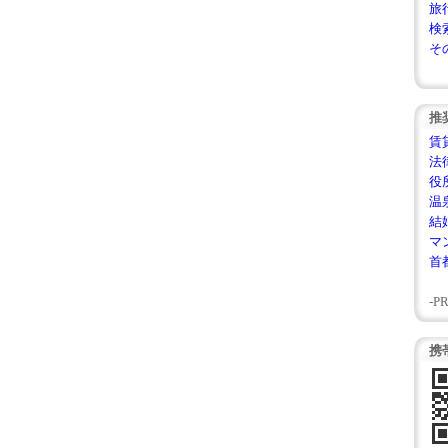
旅
検
そ
推
賃
法
役
温
結
マ
首
-PR
携