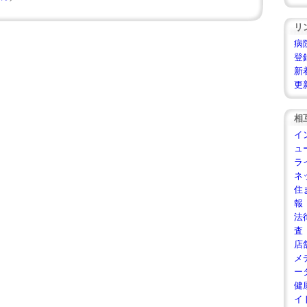
リ
病
登
新
更
相
イ
ュ
ラ
ネ
住
報
法
査
店
メ
ー
健
イ